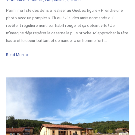
i
n
Parmi ma liste des défis à réaliser au Québec figure « Prendre une
g
photo avec un pompier ». Eh oui ! J’ai des amis normands qui
revêtent régulièrement leur habit rouge, et ça déteint vite ! Je
m’imagine déjà repérer la caserne la plus proche. M’approcher la tête
haute et le coeur battant et demander à un homme fort …
L
Read More »
e
j
o
u
r
o
ù
j
’
a