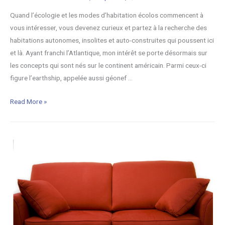
c
)
.
Quand l’écologie et les modes d’habitation écolos commencent à
e
J
vous intéresser, vous devenez curieux et partez à la recherche des
n
’
habitations autonomes, insolites et auto-construites qui poussent ici
I
a
et là. Ayant franchi l’Atlantique, mon intérêt se porte désormais sur
n
i
les concepts qui sont nés sur le continent américain. Parmi ceux-ci
d
t
figure l’earthship, appelée aussi géonef …
e
e
d
s
L
Read More »
u
t
e
N
é
s
o
.
e
r
J
a
d
e
r
r
t
a
h
c
s
o
h