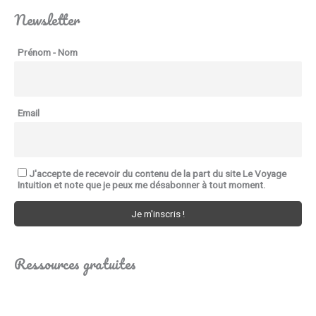
r
Newsletter
h
a
a
m
m
Prénom - Nom
é
e
r
a
i
u
n
Email
d
d
e
i
V
e
J'accepte de recevoir du contenu de la part du site Le Voyage
e
n
Intuition et note que je peux me désabonner à tout moment.
r
f
e
i
Ressources gratuites
l
-
s