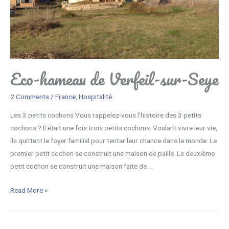
i
r
e
n
c
o
Eco-hameau de Verfeil-sur-Seye
n
t
2 Comments
/
France
,
Hospitalité
r
Les 3 petits cochons Vous rappelez-vous l’histoire des 3 petits
é
cochons ? Il était une fois trois petits cochons. Voulant vivre leur vie,
u
ils quittent le foyer familial pour tenter leur chance dans le monde. Le
n
premier petit cochon se construit une maison de paille. Le deuxième
p
petit cochon se construit une maison faite de …
o
m
E
Read More »
p
c
i
o
e
-