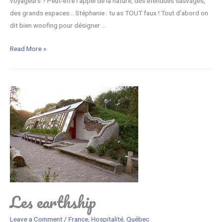
voyageurs ? Peut-être l’appel de la nature, des étendues sauvages,
s
des grands espaces… Stéphanie : tu as TOUT faux ! Tout d’abord on
e
dit bien woofing pour désigner …
t
a
W
Read More »
p
o
p
o
r
f
o
i
u
n
v
g
é
a
s
u
(
Q
o
u
u
é
p
Les earthship
b
a
e
s
Leave a Comment
/
France
,
Hospitalité
,
Québec