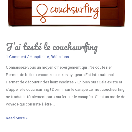
n
i
t
p
e
.
J’ai testé le couchsurfing
1 Comment
/
Hospitalité
,
Réflexions
Connaissez-vous un moyen d’hébergement qui : Ne coûte rien
Permet de belles rencontres entre voyageurs Est international
Permet de découvrir des lieux insolites ? Eh bien oui ! Cela existe et
s’appelle le couchsurfing ! Dormir sur le canapé Le mot couchsurfing
se traduit littéralement par « surfer sur le canapé ». C’est un mode de
voyage qui consiste à être …
J
Read More »
’