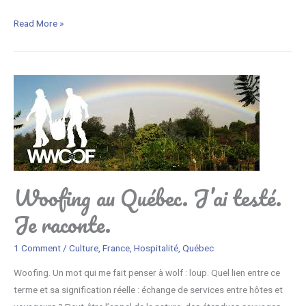
H
Read More »
é
b
e
r
g
e
m
e
n
Woofing au Québec. J’ai testé.
t
s
Je raconte.
t
e
1 Comment
/
Culture
,
France
,
Hospitalité
,
Québec
s
Woofing. Un mot qui me fait penser à wolf : loup. Quel lien entre ce
t
terme et sa signification réelle : échange de services entre hôtes et
é