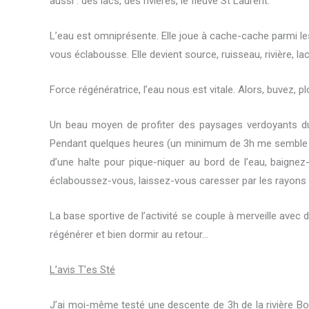
aussi : des lacs, des rivières, le fleuve St Laurent.
L’eau est omniprésente. Elle joue à cache-cache parmi les ar
vous éclabousse. Elle devient source, ruisseau, rivière, la
Force régénératrice, l’eau nous est vitale. Alors, buvez, p
Un beau moyen de profiter des paysages verdoyants du 
Pendant quelques heures (un minimum de 3h me semble re
d’une halte pour pique-niquer au bord de l’eau, baignez
éclaboussez-vous, laissez-vous caresser par les rayons du
La base sportive de l’activité se couple à merveille avec 
régénérer et bien dormir au retour…
L’avis T’es Sté
J’ai moi-même testé une descente de 3h de la rivière Bou