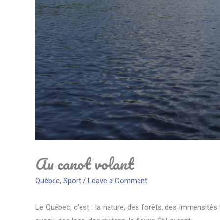
Au canot volant
Québec
,
Sport
/
Leave a Comment
Le Québec, c’est : la nature, des forêts, des immensités 