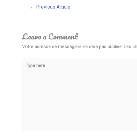
Navigation
←
Previous Article
de
Leave a Comment
l’article
Votre adresse de messagerie ne sera pas publiée.
Les ch
Type
here..