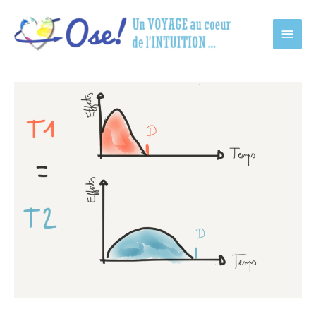
Main
Men