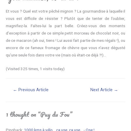
Et vous ? Quel est votre pêché mignon ? La gourmandise à laquelle il
vous est difficile de résister ? Plutôt que de tenter de l’oublier,
magnifiez-la. Faîtes-lui la part belle. Créez-vous des moments
d’exception à partir de ce simple petit morceau de chocolat noir, ou
de ce macaron (ah oui, tiens ! Lui aussi fait partie de mes régals !), ou
encore de ce fameux fromage de chèvre que vous n’avez dégusté
qu’une seule fois dans votre vie (mais où était-ce déjà ?!)…
(Visited 325 times, 1 visits today)
Navigation
←
Previous Article
Next Article
→
de
l’article
1 thought on “Puy du Fou”
Pingback:
1000 kms à vélo... ça use, ça use... - Ose !