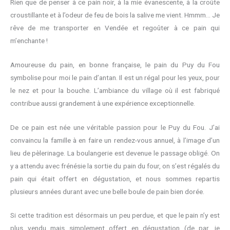
Rien que de penser à ce pain noir, à la mie évanescente, à la croûte
croustillante et à l’odeur de feu de bois la salive me vient. Hmmm… Je
rêve de me transporter en Vendée et regoûter à ce pain qui
m’enchante !
Amoureuse du pain, en bonne française, le pain du Puy du Fou
symbolise pour moi le pain d’antan. Il est un régal pour les yeux, pour
le nez et pour la bouche. L’ambiance du village où il est fabriqué
contribue aussi grandement à une expérience exceptionnelle.
De ce pain est née une véritable passion pour le Puy du Fou. J’ai
convaincu la famille à en faire un rendez-vous annuel, à l’image d’un
lieu de pèlerinage. La boulangerie est devenue le passage obligé. On
y a attendu avec frénésie la sortie du pain du four, on s’est régalés du
pain qui était offert en dégustation, et nous sommes repartis
plusieurs années durant avec une belle boule de pain bien dorée.
Si cette tradition est désormais un peu perdue, et que le pain n’y est
plus vendu mais simplement offert en dégustation (de par, je