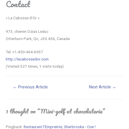
Contact
« La Cabosse d’Or »
973, chemin Ozias Leduc
Otterburn Park
,
Qc
,
J3G 4S6,
Canada
Tel:
+1-450-464-6937
http://lacabossedor.com
(Visited 527 times, 1 visits today)
Navigation
←
Previous Article
Next Article
→
de
l’article
1 thought on “Mini-golf et chocolaterie”
Pingback:
Restaurant l'Empreinte, Sherbrooke - Ose !