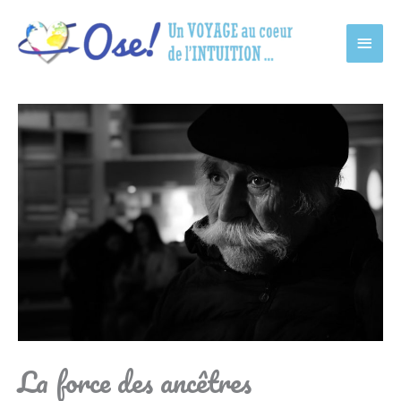
Main
Men
La force des ancêtres