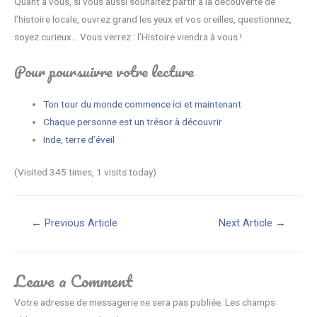
Quant à vous, si vous aussi souhaitez partir à la découverte de
l’histoire locale, ouvrez grand les yeux et vos oreilles, questionnez,
soyez curieux… Vous verrez : l’Histoire viendra à vous !
Pour poursuivre votre lecture
Ton tour du monde commence ici et maintenant
Chaque personne est un trésor à découvrir
Inde, terre d’éveil
(Visited 345 times, 1 visits today)
Navigation
←
Previous Article
Next Article
→
de
l’article
Leave a Comment
Votre adresse de messagerie ne sera pas publiée.
Les champs