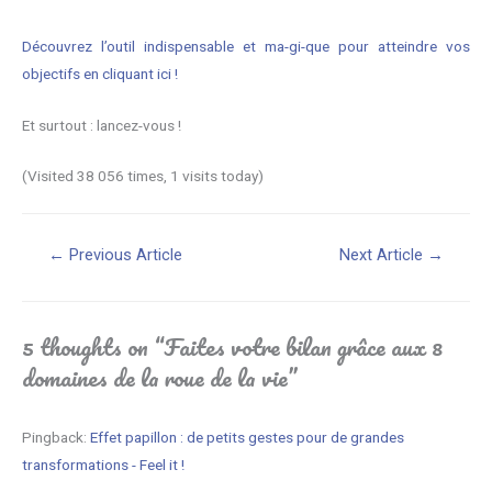
Découvrez l’outil indispensable et ma-gi-que pour atteindre vos
objectifs en cliquant ici !
Et surtout : lancez-vous !
(Visited 38 056 times, 1 visits today)
Navigation
←
Previous Article
Next Article
→
de
l’article
5 thoughts on “Faites votre bilan grâce aux 8
domaines de la roue de la vie”
Pingback:
Effet papillon : de petits gestes pour de grandes
transformations - Feel it !